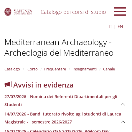
Catalogo dei corsi di studio
S
IT
EN
k
i
Mediterranean Archaeology -
p
t
Archeologia del Mediterraneo
o
m
a
i
Catalogo
Corso
Frequentare
Insegnamenti
Canale
n
c
Avvisi in evidenza
o
n
27/07/2026 - Nomina dei Referenti Dipartimentali per gli
t
e
Studenti
n
14/07/2026 - Bandi tutorato rivolto agli studenti di Laurea
t
Magistrale - I semestre 2026/2027
15/07/2025 - Calendario OFA 2025/2026; Welcom Day