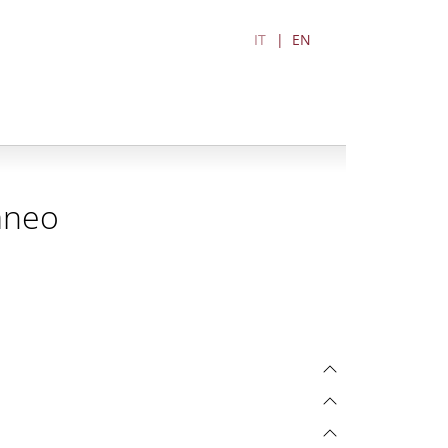
IT
EN
aneo