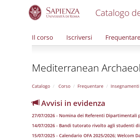
Catalogo de
S
k
i
Il corso
Iscriversi
Frequentar
p
t
o
m
Mediterranean Archaeol
a
i
n
c
Catalogo
Corso
Frequentare
Insegnamenti
o
n
Avvisi in evidenza
t
e
27/07/2026 - Nomina dei Referenti Dipartimentali p
n
t
14/07/2026 - Bandi tutorato rivolto agli studenti d
15/07/2025 - Calendario OFA 2025/2026; Welcom D