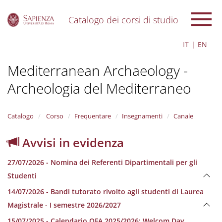
Catalogo dei corsi di studio
S
IT
EN
k
i
Mediterranean Archaeology -
p
t
Archeologia del Mediterraneo
o
m
a
i
Catalogo
Corso
Frequentare
Insegnamenti
Canale
n
c
Avvisi in evidenza
o
n
27/07/2026 - Nomina dei Referenti Dipartimentali per gli
t
e
Studenti
n
14/07/2026 - Bandi tutorato rivolto agli studenti di Laurea
t
Magistrale - I semestre 2026/2027
15/07/2025 - Calendario OFA 2025/2026; Welcom Day