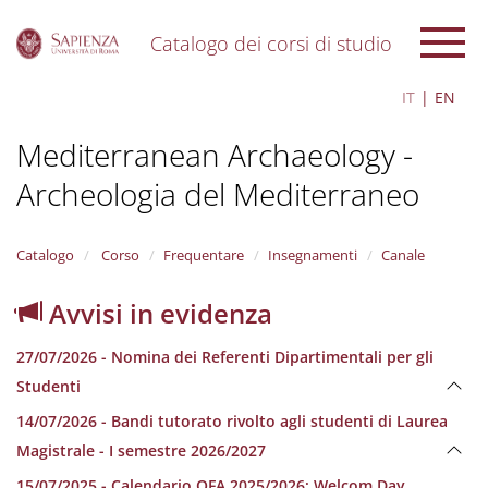
Catalogo dei corsi di studio
S
IT
EN
k
i
Mediterranean Archaeology -
p
t
Archeologia del Mediterraneo
o
m
a
i
Catalogo
Corso
Frequentare
Insegnamenti
Canale
n
c
Avvisi in evidenza
o
n
27/07/2026 - Nomina dei Referenti Dipartimentali per gli
t
e
Studenti
n
14/07/2026 - Bandi tutorato rivolto agli studenti di Laurea
t
Magistrale - I semestre 2026/2027
15/07/2025 - Calendario OFA 2025/2026; Welcom Day