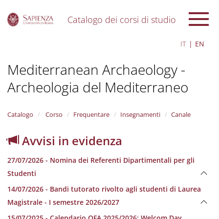
Catalogo dei corsi di studio
S
IT
EN
k
i
Mediterranean Archaeology -
p
t
Archeologia del Mediterraneo
o
m
a
i
Catalogo
Corso
Frequentare
Insegnamenti
Canale
n
c
Avvisi in evidenza
o
n
27/07/2026 - Nomina dei Referenti Dipartimentali per gli
t
e
Studenti
n
14/07/2026 - Bandi tutorato rivolto agli studenti di Laurea
t
Magistrale - I semestre 2026/2027
15/07/2025 - Calendario OFA 2025/2026; Welcom Day