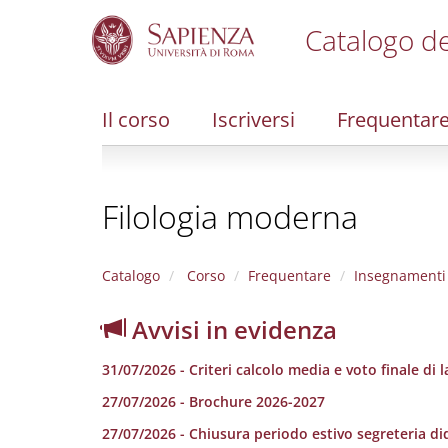
Catalogo de
S
k
i
Il corso
Iscriversi
Frequentar
p
t
o
m
Filologia moderna
a
i
n
c
Catalogo
Corso
Frequentare
Insegnamenti
o
n
Avvisi in evidenza
t
e
31/07/2026 - Criteri calcolo media e voto finale di 
n
t
27/07/2026 - Brochure 2026-2027
27/07/2026 - Chiusura periodo estivo segreteria di