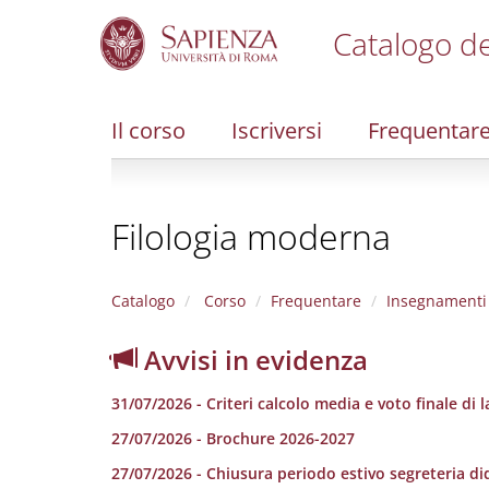
Catalogo de
S
k
i
Il corso
Iscriversi
Frequentar
p
t
o
m
Filologia moderna
a
i
n
c
Catalogo
Corso
Frequentare
Insegnamenti
o
n
Avvisi in evidenza
t
e
31/07/2026 - Criteri calcolo media e voto finale di 
n
t
27/07/2026 - Brochure 2026-2027
27/07/2026 - Chiusura periodo estivo segreteria di