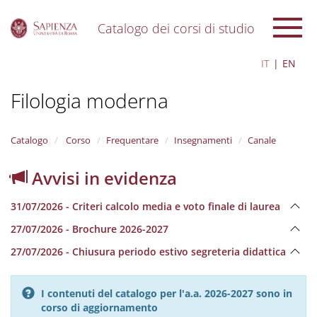
Catalogo dei corsi di studio
S
IT
EN
k
i
Filologia moderna
p
t
o
m
Catalogo
Corso
Frequentare
Insegnamenti
Canale
a
i
Avvisi in evidenza
n
c
31/07/2026 - Criteri calcolo media e voto finale di laurea
o
n
27/07/2026 - Brochure 2026-2027
t
e
27/07/2026 - Chiusura periodo estivo segreteria didattica
n
t
I contenuti del catalogo per l'a.a. 2026-2027 sono in
corso di aggiornamento