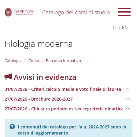
Catalogo dei corsi di studio
S
IT
EN
k
i
Filologia moderna
p
t
o
m
Catalogo
Corso
Percorso formativo
a
i
Avvisi in evidenza
n
c
31/07/2026 - Criteri calcolo media e voto finale di laurea
o
n
27/07/2026 - Brochure 2026-2027
t
e
27/07/2026 - Chiusura periodo estivo segreteria didattica
n
t
I contenuti del catalogo per l'a.a. 2026-2027 sono in
corso di aggiornamento