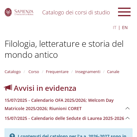
Catalogo dei corsi di studio
S
IT
EN
k
i
Filologia, letterature e storia del
p
t
mondo antico
o
m
a
i
Catalogo
Corso
Frequentare
Insegnamenti
Canale
n
c
Avvisi in evidenza
o
n
15/07/2025 - Calendario OFA 2025/2026; Welcom Day
t
e
Matricole 2025/2026; Riunioni CORET
n
15/07/2025 - Calendario delle Sedute di Laurea 2025-2026
t
I contenuti del catalogo per l'a.a. 2026-2027 sono in