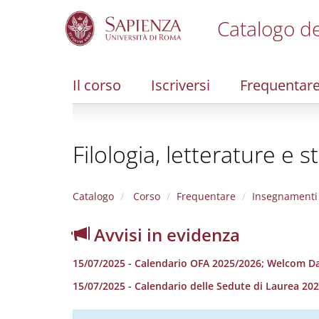
Catalogo de
S
k
i
Il corso
Iscriversi
Frequentar
p
t
o
m
Filologia, letterature e 
a
i
n
c
Catalogo
Corso
Frequentare
Insegnamenti
o
n
Avvisi in evidenza
t
e
15/07/2025 - Calendario OFA 2025/2026; Welcom D
n
t
15/07/2025 - Calendario delle Sedute di Laurea 20