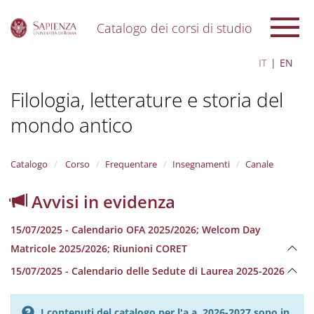
Catalogo dei corsi di studio
S
IT
EN
k
i
Filologia, letterature e storia del
p
t
mondo antico
o
m
a
i
Catalogo
Corso
Frequentare
Insegnamenti
Canale
n
c
Avvisi in evidenza
o
n
15/07/2025 - Calendario OFA 2025/2026; Welcom Day
t
e
Matricole 2025/2026; Riunioni CORET
n
15/07/2025 - Calendario delle Sedute di Laurea 2025-2026
t
I contenuti del catalogo per l'a.a. 2026-2027 sono in