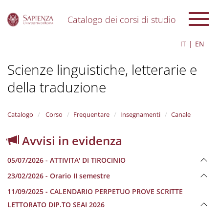
Catalogo dei corsi di studio
S
IT
EN
k
i
Scienze linguistiche, letterarie e
p
t
della traduzione
o
m
a
i
Catalogo
Corso
Frequentare
Insegnamenti
Canale
n
c
Avvisi in evidenza
o
n
05/07/2026 - ATTIVITA' DI TIROCINIO
t
e
23/02/2026 - Orario II semestre
n
11/09/2025 - CALENDARIO PERPETUO PROVE SCRITTE
t
LETTORATO DIP.TO SEAI 2026