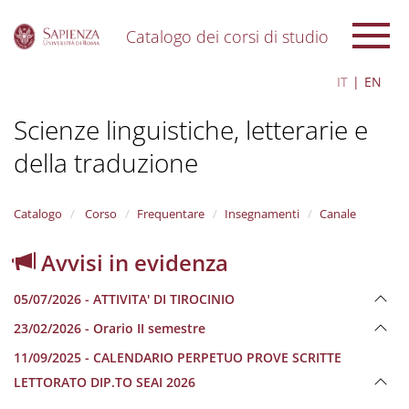
Catalogo dei corsi di studio
S
IT
EN
k
i
Scienze linguistiche, letterarie e
p
t
della traduzione
o
m
a
i
Catalogo
Corso
Frequentare
Insegnamenti
Canale
n
c
Avvisi in evidenza
o
n
05/07/2026 - ATTIVITA' DI TIROCINIO
t
e
23/02/2026 - Orario II semestre
n
11/09/2025 - CALENDARIO PERPETUO PROVE SCRITTE
t
LETTORATO DIP.TO SEAI 2026