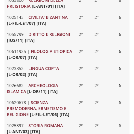
1055800
|
RELIGIONI DELLA
2º
2º
6
PREISTORIA
[L-ANT/01] [ITA]
1025143
|
CIVILTA' BIZANTINA
2º
2º
6
[L-FIL-LET/07] [ITA]
1055799
|
DIRITTO E RELIGIONI
2º
2º
6
[IUS/11] [ITA]
10611925
|
FILOLOGIA ETIOPICA
2º
2º
6
[L-OR/07] [ITA]
1023852
|
LINGUA COPTA
2º
2º
6
[L-OR/02] [ITA]
1026682
|
ARCHEOLOGIA
2º
2º
6
ISLAMICA
[L-OR/11] [ITA]
10620678
|
SCIENZA
2º
2º
6
PREMODERNA, ERMETISMO E
RELIGIONE
[L-FIL-LET/06] [ITA]
1025397
|
STORIA ROMANA
2º
2º
6
[L-ANT/03] [ITA]