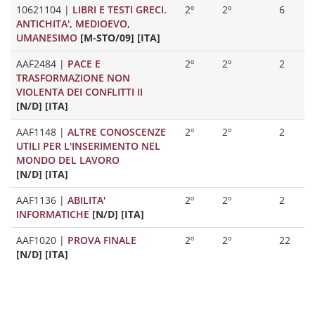
10621104
|
LIBRI E TESTI GRECI.
2º
2º
6
ANTICHITA', MEDIOEVO,
UMANESIMO
[M-STO/09] [ITA]
AAF2484
|
PACE E
2º
2º
2
TRASFORMAZIONE NON
VIOLENTA DEI CONFLITTI II
[N/D] [ITA]
AAF1148
|
ALTRE CONOSCENZE
2º
2º
2
UTILI PER L'INSERIMENTO NEL
MONDO DEL LAVORO
[N/D] [ITA]
AAF1136
|
ABILITA'
2º
2º
2
INFORMATICHE
[N/D] [ITA]
AAF1020
|
PROVA FINALE
2º
2º
22
[N/D] [ITA]