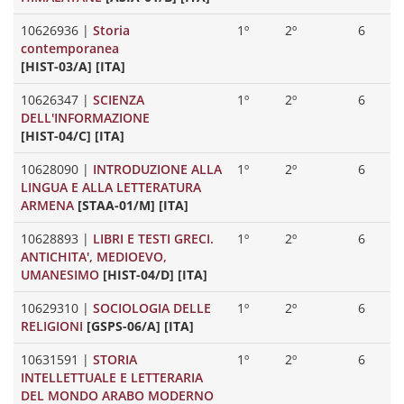
10626936
|
Storia
1º
2º
6
contemporanea
[HIST-03/A] [ITA]
10626347
|
SCIENZA
1º
2º
6
DELL'INFORMAZIONE
[HIST-04/C] [ITA]
10628090
|
INTRODUZIONE ALLA
1º
2º
6
LINGUA E ALLA LETTERATURA
ARMENA
[STAA-01/M] [ITA]
10628893
|
LIBRI E TESTI GRECI.
1º
2º
6
ANTICHITA', MEDIOEVO,
UMANESIMO
[HIST-04/D] [ITA]
10629310
|
SOCIOLOGIA DELLE
1º
2º
6
RELIGIONI
[GSPS-06/A] [ITA]
10631591
|
STORIA
1º
2º
6
INTELLETTUALE E LETTERARIA
DEL MONDO ARABO MODERNO