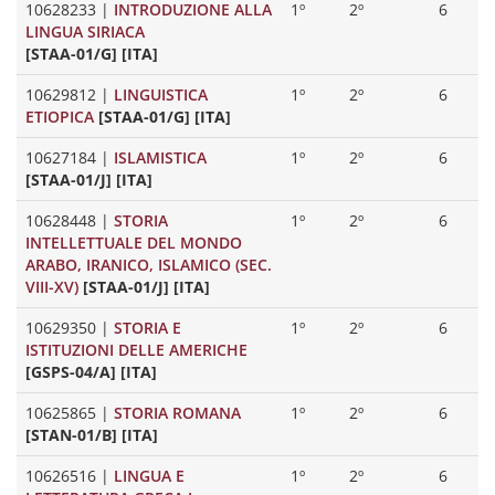
10628233
|
INTRODUZIONE ALLA
1º
2º
6
LINGUA SIRIACA
[STAA-01/G] [ITA]
10629812
|
LINGUISTICA
1º
2º
6
ETIOPICA
[STAA-01/G] [ITA]
10627184
|
ISLAMISTICA
1º
2º
6
[STAA-01/J] [ITA]
10628448
|
STORIA
1º
2º
6
INTELLETTUALE DEL MONDO
ARABO, IRANICO, ISLAMICO (SEC.
VIII-XV)
[STAA-01/J] [ITA]
10629350
|
STORIA E
1º
2º
6
ISTITUZIONI DELLE AMERICHE
[GSPS-04/A] [ITA]
10625865
|
STORIA ROMANA
1º
2º
6
[STAN-01/B] [ITA]
10626516
|
LINGUA E
1º
2º
6