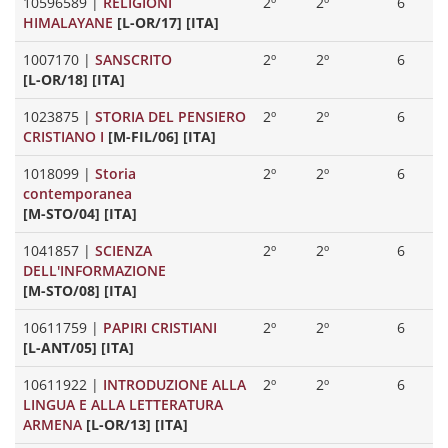
10596589
|
RELIGIONI
2º
2º
6
HIMALAYANE
[L-OR/17] [ITA]
1007170
|
SANSCRITO
2º
2º
6
[L-OR/18] [ITA]
1023875
|
STORIA DEL PENSIERO
2º
2º
6
CRISTIANO I
[M-FIL/06] [ITA]
1018099
|
Storia
2º
2º
6
contemporanea
[M-STO/04] [ITA]
1041857
|
SCIENZA
2º
2º
6
DELL'INFORMAZIONE
[M-STO/08] [ITA]
10611759
|
PAPIRI CRISTIANI
2º
2º
6
[L-ANT/05] [ITA]
10611922
|
INTRODUZIONE ALLA
2º
2º
6
LINGUA E ALLA LETTERATURA
ARMENA
[L-OR/13] [ITA]