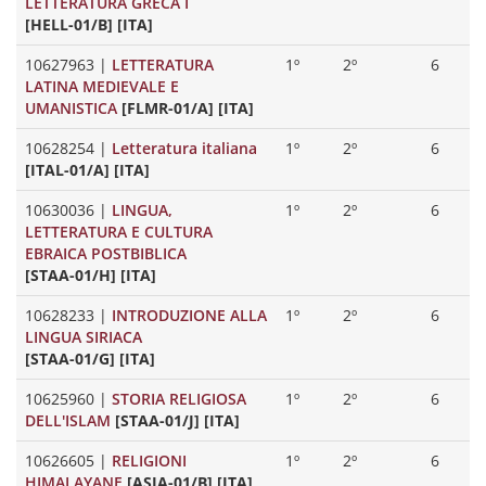
LETTERATURA GRECA I
[HELL-01/B] [ITA]
10627963
|
LETTERATURA
1º
2º
6
LATINA MEDIEVALE E
UMANISTICA
[FLMR-01/A] [ITA]
10628254
|
Letteratura italiana
1º
2º
6
[ITAL-01/A] [ITA]
10630036
|
LINGUA,
1º
2º
6
LETTERATURA E CULTURA
EBRAICA POSTBIBLICA
[STAA-01/H] [ITA]
10628233
|
INTRODUZIONE ALLA
1º
2º
6
LINGUA SIRIACA
[STAA-01/G] [ITA]
10625960
|
STORIA RELIGIOSA
1º
2º
6
DELL'ISLAM
[STAA-01/J] [ITA]
10626605
|
RELIGIONI
1º
2º
6
HIMALAYANE
[ASIA-01/B] [ITA]