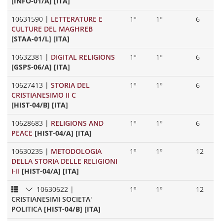
[INFO-01/A] [ITA]
10631590
|
LETTERATURE E
1º
1º
6
CULTURE DEL MAGHREB
[STAA-01/L] [ITA]
10632381
|
DIGITAL RELIGIONS
1º
1º
6
[GSPS-06/A] [ITA]
10627413
|
STORIA DEL
1º
1º
6
CRISTIANESIMO II C
[HIST-04/B] [ITA]
10628683
|
RELIGIONS AND
1º
1º
6
PEACE
[HIST-04/A] [ITA]
10630235
|
METODOLOGIA
1º
1º
12
DELLA STORIA DELLE RELIGIONI
I-II
[HIST-04/A] [ITA]
10630622
|
1º
1º
12
CRISTIANESIMI SOCIETA'
POLITICA
[HIST-04/B] [ITA]