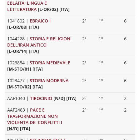
EBLAITA: LINGUA E
LETTERATURA
[L-OR/03] [ITA]
1041802
|
EBRAICO I
2º
1º
6
[L-OR/08] [ITA]
1044228
|
STORIA E RELIGIONI
2º
1º
6
DELL'IRAN ANTICO
[L-OR/14] [ITA]
1023884
|
STORIA MEDIEVALE
2º
1º
6
[M-STO/01] [ITA]
1023477
|
STORIA MODERNA
2º
1º
6
[M-STO/02] [ITA]
AAF1040
|
TIROCINIO
[N/D] [ITA]
2º
1º
2
AAF2483
|
PACE E
2º
1º
2
TRASFORMAZIONE NON
VIOLENTA DEI CONFLITTI I
[N/D] [ITA]