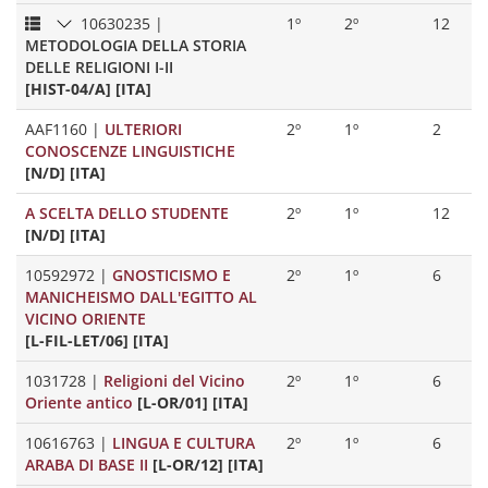
10630235
|
1º
2º
12
METODOLOGIA DELLA STORIA
DELLE RELIGIONI I-II
[HIST-04/A] [ITA]
AAF1160
|
ULTERIORI
2º
1º
2
CONOSCENZE LINGUISTICHE
[N/D] [ITA]
A SCELTA DELLO STUDENTE
2º
1º
12
[N/D] [ITA]
10592972
|
GNOSTICISMO E
2º
1º
6
MANICHEISMO DALL'EGITTO AL
VICINO ORIENTE
[L-FIL-LET/06] [ITA]
1031728
|
Religioni del Vicino
2º
1º
6
Oriente antico
[L-OR/01] [ITA]
10616763
|
LINGUA E CULTURA
2º
1º
6
ARABA DI BASE II
[L-OR/12] [ITA]