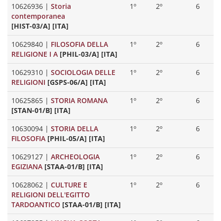
10626936
|
Storia
1º
2º
6
contemporanea
[HIST-03/A] [ITA]
10629840
|
FILOSOFIA DELLA
1º
2º
6
RELIGIONE I A
[PHIL-03/A] [ITA]
10629310
|
SOCIOLOGIA DELLE
1º
2º
6
RELIGIONI
[GSPS-06/A] [ITA]
10625865
|
STORIA ROMANA
1º
2º
6
[STAN-01/B] [ITA]
10630094
|
STORIA DELLA
1º
2º
6
FILOSOFIA
[PHIL-05/A] [ITA]
10629127
|
ARCHEOLOGIA
1º
2º
6
EGIZIANA
[STAA-01/B] [ITA]
10628062
|
CULTURE E
1º
2º
6
RELIGIONI DELL'EGITTO
TARDOANTICO
[STAA-01/B] [ITA]