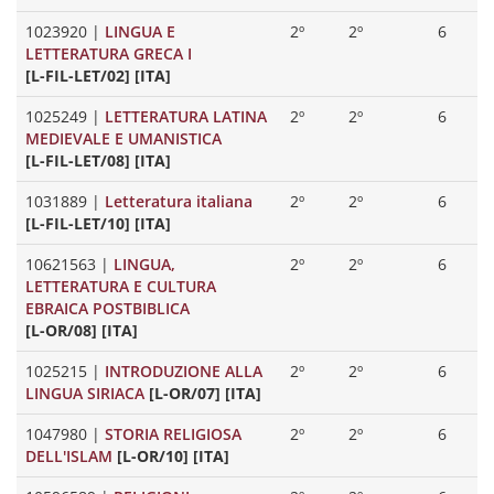
1023920
|
LINGUA E
2º
2º
6
LETTERATURA GRECA I
[L-FIL-LET/02] [ITA]
1025249
|
LETTERATURA LATINA
2º
2º
6
MEDIEVALE E UMANISTICA
[L-FIL-LET/08] [ITA]
1031889
|
Letteratura italiana
2º
2º
6
[L-FIL-LET/10] [ITA]
10621563
|
LINGUA,
2º
2º
6
LETTERATURA E CULTURA
EBRAICA POSTBIBLICA
[L-OR/08] [ITA]
1025215
|
INTRODUZIONE ALLA
2º
2º
6
LINGUA SIRIACA
[L-OR/07] [ITA]
1047980
|
STORIA RELIGIOSA
2º
2º
6
DELL'ISLAM
[L-OR/10] [ITA]