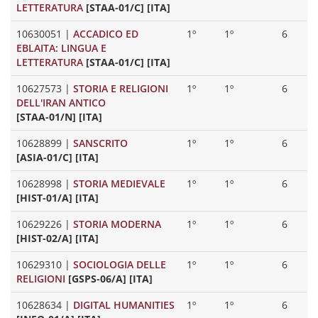
LETTERATURA
[STAA-01/C] [ITA]
10630051
|
ACCADICO ED
1º
1º
6
EBLAITA: LINGUA E
LETTERATURA
[STAA-01/C] [ITA]
10627573
|
STORIA E RELIGIONI
1º
1º
6
DELL'IRAN ANTICO
[STAA-01/N] [ITA]
10628899
|
SANSCRITO
1º
1º
6
[ASIA-01/C] [ITA]
10628998
|
STORIA MEDIEVALE
1º
1º
6
[HIST-01/A] [ITA]
10629226
|
STORIA MODERNA
1º
1º
6
[HIST-02/A] [ITA]
10629310
|
SOCIOLOGIA DELLE
1º
1º
6
RELIGIONI
[GSPS-06/A] [ITA]
10628634
|
DIGITAL HUMANITIES
1º
1º
6