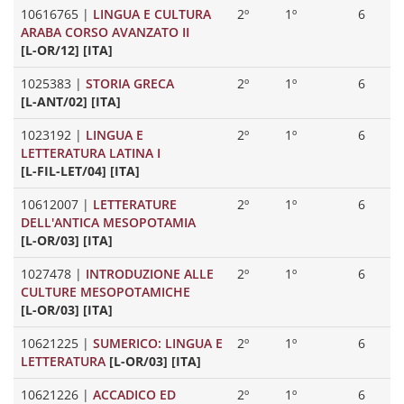
10616765
|
LINGUA E CULTURA
2º
1º
6
ARABA CORSO AVANZATO II
[L-OR/12] [ITA]
1025383
|
STORIA GRECA
2º
1º
6
[L-ANT/02] [ITA]
1023192
|
LINGUA E
2º
1º
6
LETTERATURA LATINA I
[L-FIL-LET/04] [ITA]
10612007
|
LETTERATURE
2º
1º
6
DELL'ANTICA MESOPOTAMIA
[L-OR/03] [ITA]
1027478
|
INTRODUZIONE ALLE
2º
1º
6
CULTURE MESOPOTAMICHE
[L-OR/03] [ITA]
10621225
|
SUMERICO: LINGUA E
2º
1º
6
LETTERATURA
[L-OR/03] [ITA]
10621226
|
ACCADICO ED
2º
1º
6