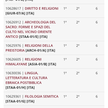
10628617
|
DIRITTO E RELIGIONI
1º
2º
6
[GIUR-07/A] [ITA]
10626912
|
ARCHEOLOGIA DEL
1º
2º
6
SACRO: FORME E SPAZI DEL
CULTO NEL VICINO ORIENTE
ANTICO
[STAA-01/E] [ITA]
10625976
|
RELIGIONI DELLA
1º
2º
6
PREISTORIA
[ARCH-01/A] [ITA]
10626605
|
RELIGIONI
1º
2º
6
HIMALAYANE
[ASIA-01/B] [ITA]
10630036
|
LINGUA,
1º
2º
6
LETTERATURA E CULTURA
EBRAICA POSTBIBLICA
[STAA-01/H] [ITA]
10629361
|
FILOLOGIA SEMITICA
1º
2º
6
[STAA-01/G] [ITA]