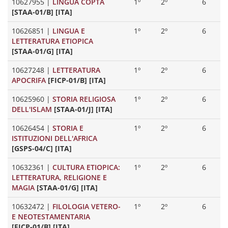
10627955
|
LINGUA COPTA
1º
2º
6
[STAA-01/B] [ITA]
10626851
|
LINGUA E
1º
2º
6
LETTERATURA ETIOPICA
[STAA-01/G] [ITA]
10627248
|
LETTERATURA
1º
2º
6
APOCRIFA
[FICP-01/B] [ITA]
10625960
|
STORIA RELIGIOSA
1º
2º
6
DELL'ISLAM
[STAA-01/J] [ITA]
10626454
|
STORIA E
1º
2º
6
ISTITUZIONI DELL'AFRICA
[GSPS-04/C] [ITA]
10632361
|
CULTURA ETIOPICA:
1º
2º
6
LETTERATURA, RELIGIONE E
MAGIA
[STAA-01/G] [ITA]
10632472
|
FILOLOGIA VETERO-
1º
2º
6
E NEOTESTAMENTARIA
[FICP-01/B] [ITA]