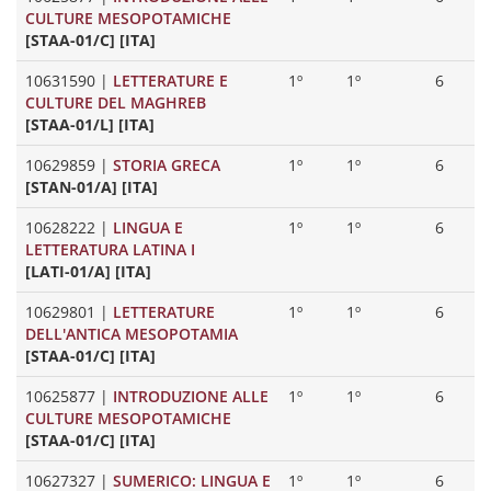
CULTURE MESOPOTAMICHE
[STAA-01/C] [ITA]
10631590
|
LETTERATURE E
1º
1º
6
CULTURE DEL MAGHREB
[STAA-01/L] [ITA]
10629859
|
STORIA GRECA
1º
1º
6
[STAN-01/A] [ITA]
10628222
|
LINGUA E
1º
1º
6
LETTERATURA LATINA I
[LATI-01/A] [ITA]
10629801
|
LETTERATURE
1º
1º
6
DELL'ANTICA MESOPOTAMIA
[STAA-01/C] [ITA]
10625877
|
INTRODUZIONE ALLE
1º
1º
6
CULTURE MESOPOTAMICHE
[STAA-01/C] [ITA]
10627327
|
SUMERICO: LINGUA E
1º
1º
6