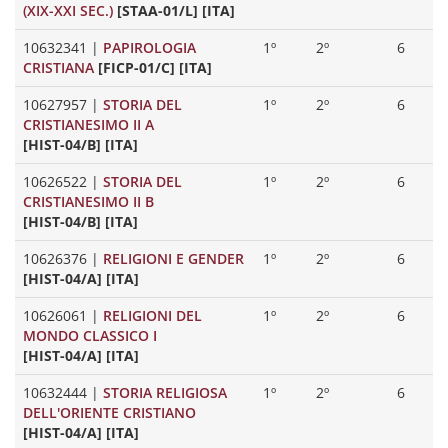
(XIX-XXI SEC.)
[STAA-01/L] [ITA]
10632341
|
PAPIROLOGIA
1º
2º
6
CRISTIANA
[FICP-01/C] [ITA]
10627957
|
STORIA DEL
1º
2º
6
CRISTIANESIMO II A
[HIST-04/B] [ITA]
10626522
|
STORIA DEL
1º
2º
6
CRISTIANESIMO II B
[HIST-04/B] [ITA]
10626376
|
RELIGIONI E GENDER
1º
2º
6
[HIST-04/A] [ITA]
10626061
|
RELIGIONI DEL
1º
2º
6
MONDO CLASSICO I
[HIST-04/A] [ITA]
10632444
|
STORIA RELIGIOSA
1º
2º
6
DELL'ORIENTE CRISTIANO
[HIST-04/A] [ITA]