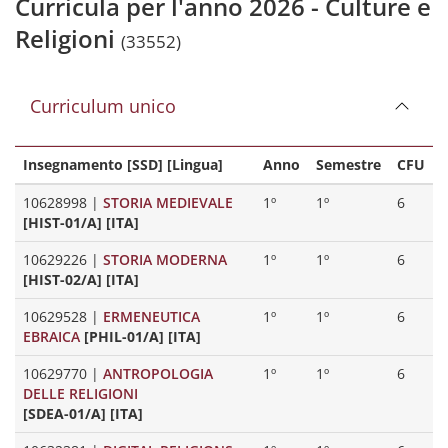
Curricula per l'anno 2026 - Culture e
Religioni
(33552)
Curriculum unico
Insegnamento [SSD] [Lingua]
Anno
Semestre
CFU
10628998
|
STORIA MEDIEVALE
1º
1º
6
[HIST-01/A] [ITA]
10629226
|
STORIA MODERNA
1º
1º
6
[HIST-02/A] [ITA]
10629528
|
ERMENEUTICA
1º
1º
6
EBRAICA
[PHIL-01/A] [ITA]
10629770
|
ANTROPOLOGIA
1º
1º
6
DELLE RELIGIONI
[SDEA-01/A] [ITA]