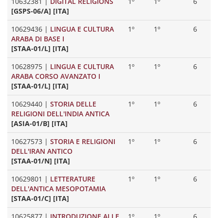
10632381
|
DIGITAL RELIGIONS
1º
1º
6
[GSPS-06/A] [ITA]
10629436
|
LINGUA E CULTURA
1º
1º
6
ARABA DI BASE I
[STAA-01/L] [ITA]
10628975
|
LINGUA E CULTURA
1º
1º
6
ARABA CORSO AVANZATO I
[STAA-01/L] [ITA]
10629440
|
STORIA DELLE
1º
1º
6
RELIGIONI DELL'INDIA ANTICA
[ASIA-01/B] [ITA]
10627573
|
STORIA E RELIGIONI
1º
1º
6
DELL'IRAN ANTICO
[STAA-01/N] [ITA]
10629801
|
LETTERATURE
1º
1º
6
DELL'ANTICA MESOPOTAMIA
[STAA-01/C] [ITA]
10625877
|
INTRODUZIONE ALLE
1º
1º
6