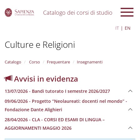
Catalogo dei corsi di studio
S
IT
EN
k
i
Culture e Religioni
p
t
o
m
Catalogo
Corso
Frequentare
Insegnamenti
a
i
Avvisi in evidenza
n
c
13/07/2026 - Bandi tutorato I semestre 2026/2027
o
n
09/06/2026 - Progetto “Neolaureati: docenti nel mondo” -
t
Fondazione Dante Alighieri
e
n
28/04/2026 - CLA - CORSI ED ESAMI DI LINGUA –
t
AGGIORNAMENTI MAGGIO 2026