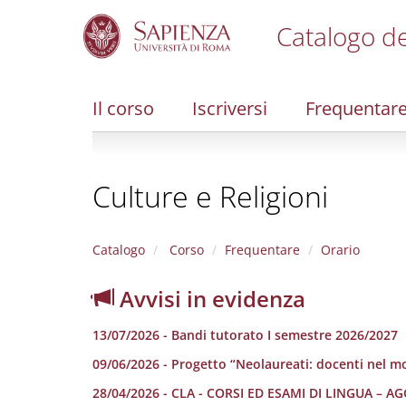
Catalogo de
S
k
i
Il corso
Iscriversi
Frequentar
p
t
o
m
Culture e Religioni
a
i
n
c
Catalogo
Corso
Frequentare
Orario
o
n
Avvisi in evidenza
t
e
13/07/2026 - Bandi tutorato I semestre 2026/2027
n
t
09/06/2026 - Progetto “Neolaureati: docenti nel m
28/04/2026 - CLA - CORSI ED ESAMI DI LINGUA –