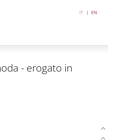
IT
EN
moda - erogato in