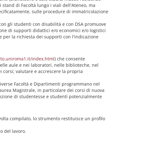
i stand di Facoltà lungo i viali dell'Ateneo, ma
specificatamente, sulle procedure di immatricolazione
ni con gli studenti con disabilità e con DSA promuove
one di supporti didattici e/o economici e/o logistici
e per la richiesta dei supporti con l'indicazione
to.uniroma1.it/index.html
) che consente
le aule e nei laboratori, nelle biblioteche, nel
ei corsi; valutare e accrescere la propria
e diverse Facoltà e Dipartimenti programmano nel
Laurea Magistrale, in particolare dei corsi di nuova
tenzione di studentesse e studenti potenzialmente
volta compilato, lo strumento restituisce un profilo
do del lavoro.