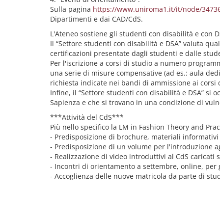
Sulla pagina
https://www.uniroma1.it/it/node/3473
Dipartimenti e dai CAD/CdS.
L'Ateneo sostiene gli studenti con disabilità e con
Il “Settore studenti con disabilità e DSA” valuta qu
certificazioni presentate dagli studenti e dalle stud
Per l'iscrizione a corsi di studio a numero programm
una serie di misure compensative (ad es.: aula dedic
richiesta indicate nei bandi di ammissione ai corsi 
Infine, il “Settore studenti con disabilità e DSA” si o
Sapienza e che si trovano in una condizione di vulne
***Attività del CdS***
Più nello specifico la LM in Fashion Theory and Pract
- Predisposizione di brochure, materiali informativi
- Predisposizione di un volume per l'introduzione a
- Realizzazione di video introduttivi al CdS carica
- Incontri di orientamento a settembre, online, per gli
- Accoglienza delle nuove matricola da parte di stude