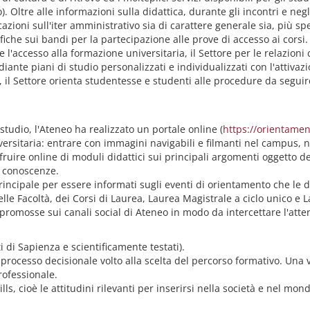
). Oltre alle informazioni sulla didattica, durante gli incontri e negl
icazioni sull'iter amministrativo sia di carattere generale sia, più 
ifiche sui bandi per la partecipazione alle prove di accesso ai corsi.
i e l'accesso alla formazione universitaria, il Settore per le relazio
iante piani di studio personalizzati e individualizzati con l'attivazi
e, il Settore orienta studentesse e studenti alle procedure da seguir
studio, l'Ateneo ha realizzato un portale online (
https://orientamen
ersitaria: entrare con immagini navigabili e filmanti nel campus, nel
 fruire online di moduli didattici sui principali argomenti oggetto d
le conoscenze.
 principale per essere informati sugli eventi di orientamento che l
elle Facoltà, dei Corsi di Laurea, Laurea Magistrale a ciclo unico e 
no promosse sui canali social di Ateneo in modo da intercettare l'at
 di Sapienza e scientificamente testati).
 processo decisionale volto alla scelta del percorso formativo. Una 
rofessionale.
ills, cioè le attitudini rilevanti per inserirsi nella società e nel mon