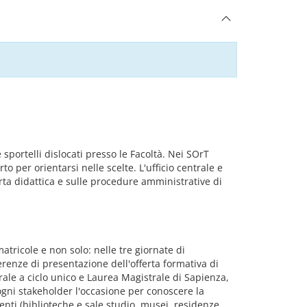
 sportelli dislocati presso le Facoltà. Nei SOrT
o per orientarsi nelle scelte. L'ufficio centrale e
erta didattica e sulle procedure amministrative di
atricole e non solo: nelle tre giornate di
erenze di presentazione dell'offerta formativa di
strale a ciclo unico e Laurea Magistrale di Sapienza,
 ogni stakeholder l'occasione per conoscere la
udenti (biblioteche e sale studio, musei, residenze