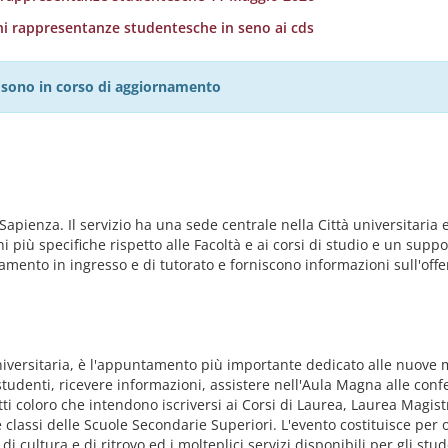
ni rappresentanze studentesche in seno ai cds
27 sono in corso di aggiornamento
Sapienza. Il servizio ha una sede centrale nella Città universitaria e
iù specifiche rispetto alle Facoltà e ai corsi di studio e un support
tamento in ingresso e di tutorato e forniscono informazioni sull'off
Universitaria, è l'appuntamento più importante dedicato alle nuove m
tudenti, ricevere informazioni, assistere nell'Aula Magna alle conf
 tutti coloro che intendono iscriversi ai Corsi di Laurea, Laurea Magi
e classi delle Scuole Secondarie Superiori. L'evento costituisce per
, di cultura e di ritrovo ed i molteplici servizi disponibili per gli st