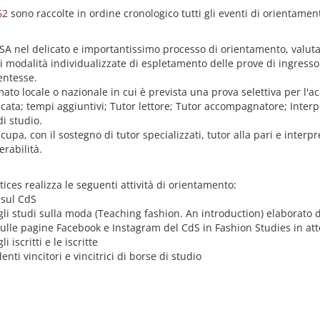
62
sono raccolte in ordine cronologico tutti gli eventi di orientament
 DSA nel delicato e importantissimo processo di orientamento, valuta
ali modalità individualizzate di espletamento delle prove di ingres
entesse.
ato locale o nazionale in cui è prevista una prova selettiva per l'a
ata; tempi aggiuntivi; Tutor lettore; Tutor accompagnatore; Interpr
di studio.
ccupa, con il sostegno di tutor specializzati, tutor alla pari e interpr
rabilità.
ices realizza le seguenti attività di orientamento:
 sul CdS
gli studi sulla moda (Teaching fashion. An introduction) elaborato 
ti sulle pagine Facebook e Instagram del CdS in Fashion Studies in 
 iscritti e le iscritte
nti vincitori e vincitrici di borse di studio