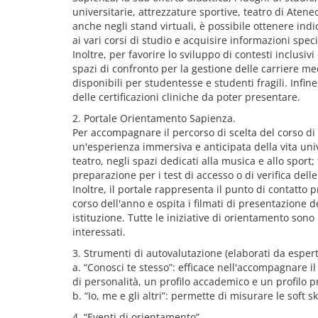
universitarie, attrezzature sportive, teatro di Ateneo
anche negli stand virtuali, è possibile ottenere ind
ai vari corsi di studio e acquisire informazioni spec
Inoltre, per favorire lo sviluppo di contesti inclusiv
spazi di confronto per la gestione delle carriere med
disponibili per studentesse e studenti fragili. Infin
delle certificazioni cliniche da poter presentare.
2. Portale Orientamento Sapienza.
Per accompagnare il percorso di scelta del corso di 
un'esperienza immersiva e anticipata della vita univ
teatro, negli spazi dedicati alla musica e allo sport;
preparazione per i test di accesso o di verifica del
Inoltre, il portale rappresenta il punto di contatto
corso dell'anno e ospita i filmati di presentazione d
istituzione. Tutte le iniziative di orientamento so
interessati.
3. Strumenti di autovalutazione (elaborati da esperti
a. “Conosci te stesso”: efficace nell'accompagnare il
di personalità, un profilo accademico e un profilo p
b. “Io, me e gli altri”: permette di misurare le soft sk
4. “Eventi di orientamento”.