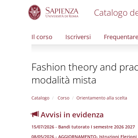
Catalogo de
S
k
i
Il corso
Iscriversi
Frequentar
p
t
o
m
Fashion theory and pract
a
i
modalità mista
n
c
o
n
Catalogo
Corso
Orientamento alla scelta
t
e
Avvisi in evidenza
n
t
15/07/2026 - Bandi tutorato I semestre 2026 2027
08/05/2026 - AGGIORNAMENTO- Istruzioni Elezioni