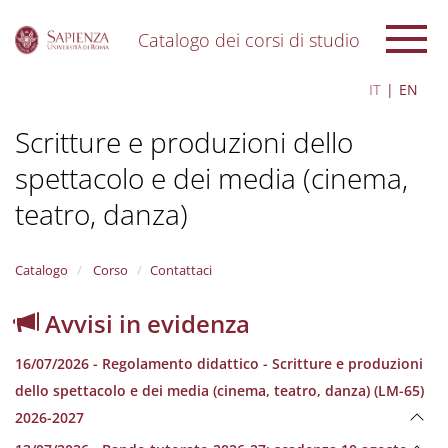
Catalogo dei corsi di studio
S
IT
EN
k
i
Scritture e produzioni dello
p
t
spettacolo e dei media (cinema,
o
m
teatro, danza)
a
i
n
Catalogo
Corso
Contattaci
c
o
n
Avvisi in evidenza
t
e
16/07/2026 - Regolamento didattico - Scritture e produzioni
n
dello spettacolo e dei media (cinema, teatro, danza) (LM-65)
t
2026-2027