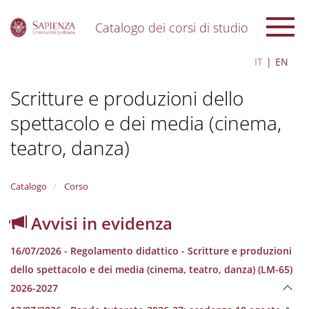
Catalogo dei corsi di studio
S
IT
EN
k
i
Scritture e produzioni dello
p
t
spettacolo e dei media (cinema,
o
m
teatro, danza)
a
i
n
Catalogo
Corso
c
o
n
Avvisi in evidenza
t
e
16/07/2026 - Regolamento didattico - Scritture e produzioni
n
dello spettacolo e dei media (cinema, teatro, danza) (LM-65)
t
2026-2027