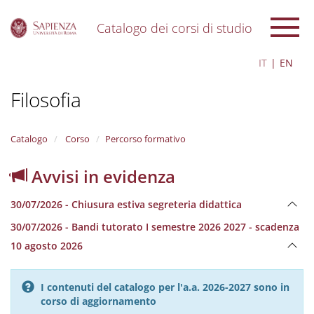
Catalogo dei corsi di studio
S
IT
EN
k
i
Filosofia
p
t
o
m
Catalogo
Corso
Percorso formativo
a
i
Avvisi in evidenza
n
c
30/07/2026 - Chiusura estiva segreteria didattica
o
n
30/07/2026 - Bandi tutorato I semestre 2026 2027 - scadenza
t
10 agosto 2026
e
n
t
I contenuti del catalogo per l'a.a. 2026-2027 sono in
corso di aggiornamento