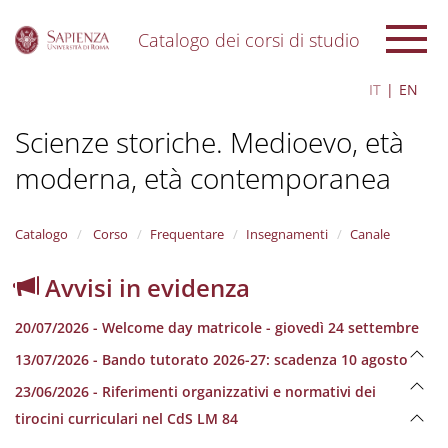
Catalogo dei corsi di studio
S
IT
EN
k
i
Scienze storiche. Medioevo, età
p
t
moderna, età contemporanea
o
m
a
i
Catalogo
Corso
Frequentare
Insegnamenti
Canale
n
c
Avvisi in evidenza
o
n
20/07/2026 - Welcome day matricole - giovedì 24 settembre
t
e
13/07/2026 - Bando tutorato 2026-27: scadenza 10 agosto
n
23/06/2026 - Riferimenti organizzativi e normativi dei
t
tirocini curriculari nel CdS LM 84