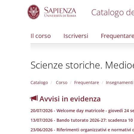
Catalogo de
S
k
i
Il corso
Iscriversi
Frequentar
p
t
o
m
Scienze storiche. Medi
a
i
n
c
Catalogo
Corso
Frequentare
Insegnamenti
o
n
Avvisi in evidenza
t
e
20/07/2026 - Welcome day matricole - giovedì 24 
n
t
13/07/2026 - Bando tutorato 2026-27: scadenza 10
23/06/2026 - Riferimenti organizzativi e normativi d