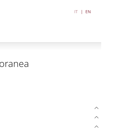
IT
EN
poranea