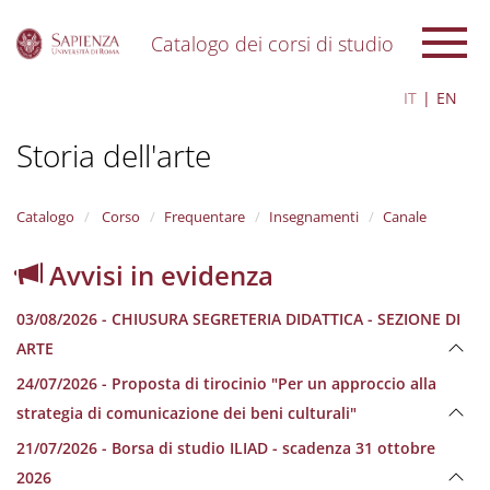
Catalogo dei corsi di studio
S
IT
EN
k
i
Storia dell'arte
p
t
o
m
Catalogo
Corso
Frequentare
Insegnamenti
Canale
a
i
Avvisi in evidenza
n
c
03/08/2026 - CHIUSURA SEGRETERIA DIDATTICA - SEZIONE DI
o
n
ARTE
t
24/07/2026 - Proposta di tirocinio "Per un approccio alla
e
n
strategia di comunicazione dei beni culturali"
t
21/07/2026 - Borsa di studio ILIAD - scadenza 31 ottobre
2026