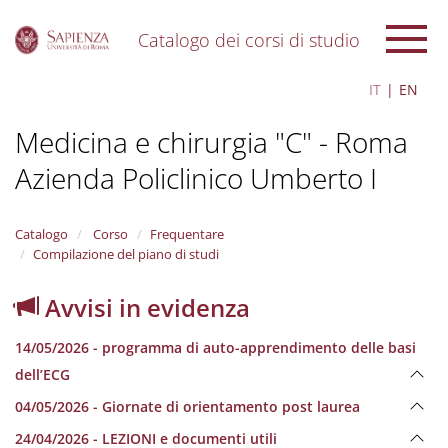
Catalogo dei corsi di studio
S
IT
EN
k
i
Medicina e chirurgia "C" - Roma
p
t
Azienda Policlinico Umberto I
o
m
a
i
Catalogo
Corso
Frequentare
n
Compilazione del piano di studi
c
o
Avvisi in evidenza
n
t
14/05/2026 - programma di auto-apprendimento delle basi
e
n
dell’ECG
t
04/05/2026 - Giornate di orientamento post laurea
24/04/2026 - LEZIONI e documenti utili