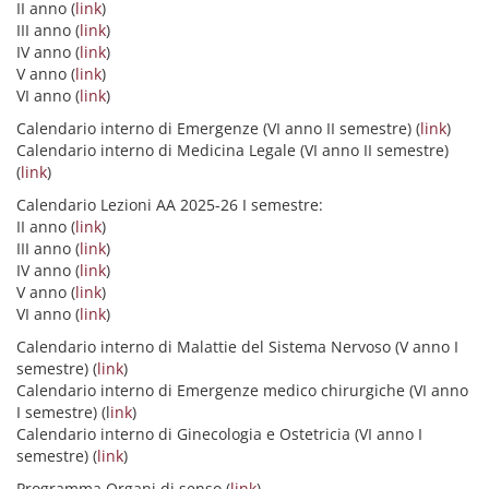
II anno (
link
)
III anno (
link
)
IV anno (
link
)
V anno (
link
)
VI anno (
link
)
Calendario interno di Emergenze (VI anno II semestre) (
link
)
Calendario interno di Medicina Legale (VI anno II semestre)
(
link
)
Calendario Lezioni AA 2025-26 I semestre:
II anno (
link
)
III anno (
link
)
IV anno (
link
)
V anno (
link
)
VI anno (
link
)
Calendario interno di Malattie del Sistema Nervoso (V anno I
semestre) (
link
)
Calendario interno di Emergenze medico chirurgiche (VI anno
I semestre) (l
ink
)
Calendario interno di Ginecologia e Ostetricia (VI anno I
semestre) (
link
)
Programma Organi di senso (
link
)