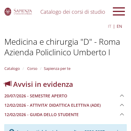
Catalogo dei corsi di studio
S
IT
EN
k
i
Medicina e chirurgia "D" - Roma
p
t
Azienda Policlinico Umberto I
o
m
a
i
Catalogo
Corso
Sapienza per te
n
c
Avvisi in evidenza
o
n
20/07/2026 - SEMESTRE APERTO
t
e
12/02/2026 - ATTIVITA' DIDATTICA ELETTIVA (ADE)
n
12/02/2026 - GUIDA DELLO STUDENTE
t