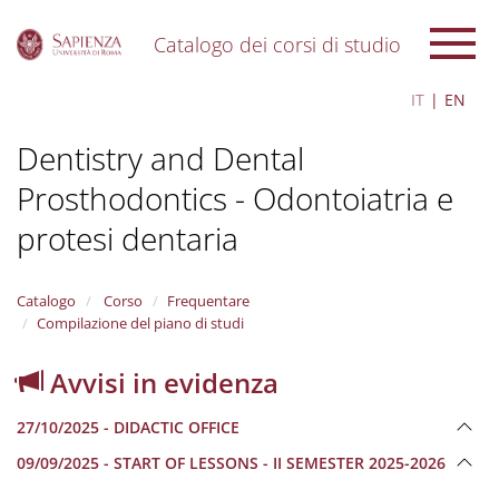
Catalogo dei corsi di studio
S
IT
EN
k
i
Dentistry and Dental
p
t
Prosthodontics - Odontoiatria e
o
m
protesi dentaria
a
i
n
Catalogo
Corso
Frequentare
c
Compilazione del piano di studi
o
n
t
Avvisi in evidenza
e
n
27/10/2025 - DIDACTIC OFFICE
t
09/09/2025 - START OF LESSONS - II SEMESTER 2025-2026