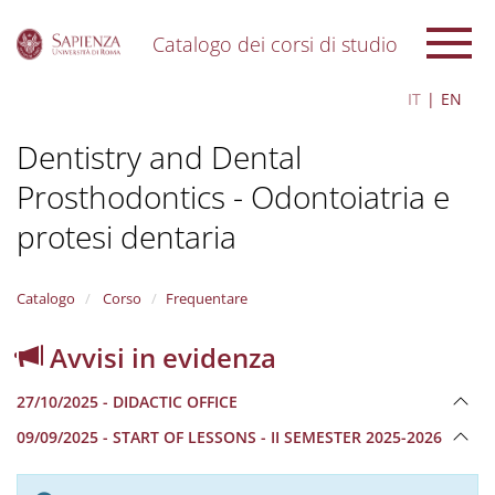
Catalogo dei corsi di studio
S
IT
EN
k
i
Dentistry and Dental
p
t
Prosthodontics - Odontoiatria e
o
m
protesi dentaria
a
i
n
Catalogo
Corso
Frequentare
c
o
n
Avvisi in evidenza
t
e
27/10/2025 - DIDACTIC OFFICE
n
t
09/09/2025 - START OF LESSONS - II SEMESTER 2025-2026