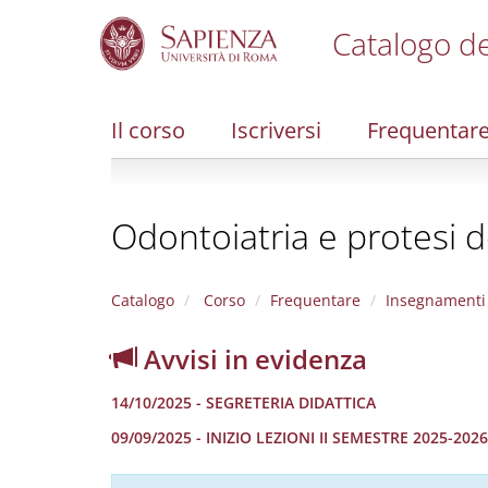
Catalogo de
S
k
i
Il corso
Iscriversi
Frequentar
p
t
o
m
Odontoiatria e protesi d
a
i
n
c
Catalogo
Corso
Frequentare
Insegnamenti
o
n
Avvisi in evidenza
t
e
14/10/2025 - SEGRETERIA DIDATTICA
n
t
09/09/2025 - INIZIO LEZIONI II SEMESTRE 2025-2026