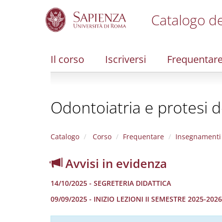
Catalogo de
S
k
i
Il corso
Iscriversi
Frequentar
p
t
o
m
Odontoiatria e protesi d
a
i
n
c
Catalogo
Corso
Frequentare
Insegnamenti
o
n
Avvisi in evidenza
t
e
14/10/2025 - SEGRETERIA DIDATTICA
n
t
09/09/2025 - INIZIO LEZIONI II SEMESTRE 2025-2026