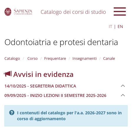
Catalogo dei corsi di studio
S
IT
EN
k
i
Odontoiatria e protesi dentaria
p
t
o
m
Catalogo
Corso
Frequentare
Insegnamenti
Canale
a
i
Avvisi in evidenza
n
c
14/10/2025 - SEGRETERIA DIDATTICA
o
n
09/09/2025 - INIZIO LEZIONI II SEMESTRE 2025-2026
t
e
n
I contenuti del catalogo per l'a.a. 2026-2027 sono in
t
corso di aggiornamento