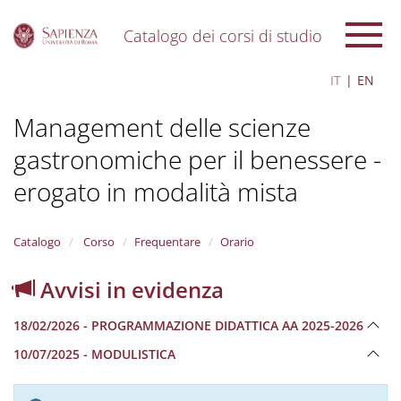
Catalogo dei corsi di studio
S
IT
EN
k
i
Management delle scienze
p
t
gastronomiche per il benessere -
o
m
erogato in modalità mista
a
i
n
Catalogo
Corso
Frequentare
Orario
c
o
n
Avvisi in evidenza
t
e
18/02/2026 - PROGRAMMAZIONE DIDATTICA AA 2025-2026
n
t
10/07/2025 - MODULISTICA