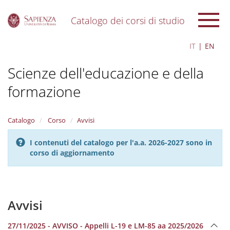
Catalogo dei corsi di studio
S
IT
EN
k
i
Scienze dell'educazione e della
p
t
formazione
o
m
a
i
Catalogo
Corso
Avvisi
n
c
I contenuti del catalogo per l'a.a. 2026-2027 sono in
o
corso di aggiornamento
n
t
e
n
Avvisi
t
27/11/2025 - AVVISO - Appelli L-19 e LM-85 aa 2025/2026