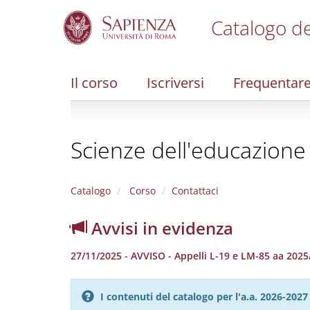
Catalogo de
S
k
i
Il corso
Iscriversi
Frequentar
p
t
o
m
Scienze dell'educazione
a
i
n
c
Catalogo
Corso
Contattaci
o
n
Avvisi in evidenza
t
e
27/11/2025 - AVVISO - Appelli L-19 e LM-85 aa 202
n
t
I contenuti del catalogo per l'a.a. 2026-20