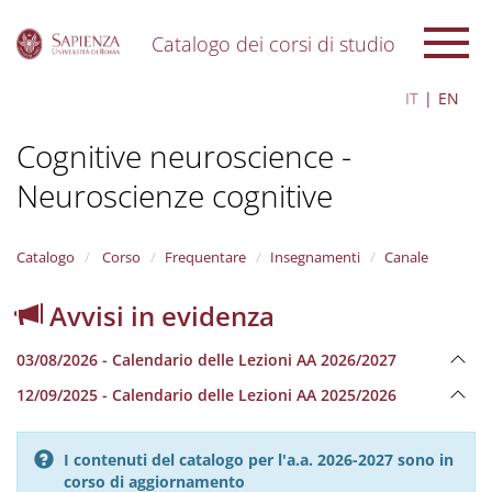
Catalogo dei corsi di studio
S
IT
EN
k
i
Cognitive neuroscience -
p
t
Neuroscienze cognitive
o
m
a
i
Catalogo
Corso
Frequentare
Insegnamenti
Canale
n
c
Avvisi in evidenza
o
n
03/08/2026 - Calendario delle Lezioni AA 2026/2027
t
e
12/09/2025 - Calendario delle Lezioni AA 2025/2026
n
t
I contenuti del catalogo per l'a.a. 2026-2027 sono in
corso di aggiornamento