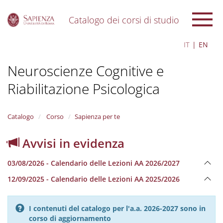
Catalogo dei corsi di studio
S
IT
EN
k
i
Neuroscienze Cognitive e
p
t
Riabilitazione Psicologica
o
m
a
i
Catalogo
Corso
Sapienza per te
n
c
Avvisi in evidenza
o
n
03/08/2026 - Calendario delle Lezioni AA 2026/2027
t
e
12/09/2025 - Calendario delle Lezioni AA 2025/2026
n
t
I contenuti del catalogo per l'a.a. 2026-2027 sono in
corso di aggiornamento