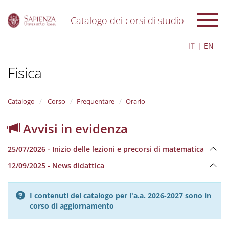
Catalogo dei corsi di studio
S
IT
EN
k
i
Fisica
p
t
o
m
Catalogo
Corso
Frequentare
Orario
a
i
Avvisi in evidenza
n
c
25/07/2026 - Inizio delle lezioni e precorsi di matematica
o
n
12/09/2025 - News didattica
t
e
n
I contenuti del catalogo per l'a.a. 2026-2027 sono in
t
corso di aggiornamento