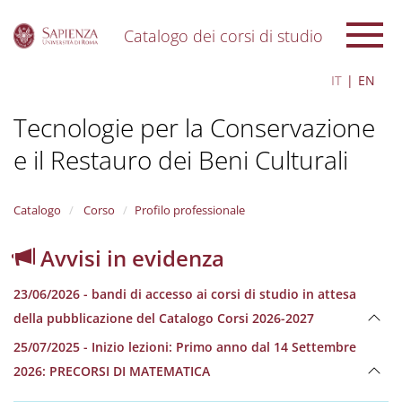
Catalogo dei corsi di studio
S
IT
EN
k
i
Tecnologie per la Conservazione
p
t
e il Restauro dei Beni Culturali
o
m
a
i
Catalogo
Corso
Profilo professionale
n
c
Avvisi in evidenza
o
n
23/06/2026 - bandi di accesso ai corsi di studio in attesa
t
e
della pubblicazione del Catalogo Corsi 2026-2027
n
25/07/2025 - Inizio lezioni: Primo anno dal 14 Settembre
t
2026: PRECORSI DI MATEMATICA