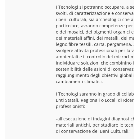
I Tecnologi si potranno occupare, a secon
svolti, di caratterizzazione e conservazio
i beni culturali, sia archeologici che archi
particolare, avranno competenze per lo s
e dei mosaici, dei pigmenti organici e ino
dei materiali affini, dei metalli, dei mater
legno,fibre tessili, carta, pergamena, av
svolgere attività professionali per la va
ambientali e il controllo del microclima
individuare soluzioni che combinino i req
sostenibilità delle azioni di conservazion
raggiungimento degli obiettivi globali di
cambiamenti climatici.
I Tecnologi saranno in grado di collabor
Enti Statali, Regionali o Locali di Ricerca
professionisti:
-all'esecuzione di indagini diagnostiche 
materiali antichi, per studiare le tecnic
di conservazione dei Beni Culturali;