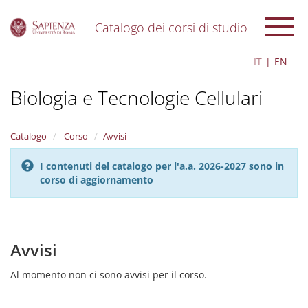
Catalogo dei corsi di studio
S
IT
EN
k
i
Biologia e Tecnologie Cellulari
p
t
o
m
Catalogo
Corso
Avvisi
a
i
I contenuti del catalogo per l'a.a. 2026-2027 sono in
n
corso di aggiornamento
c
o
n
t
e
Avvisi
n
t
Al momento non ci sono avvisi per il corso.