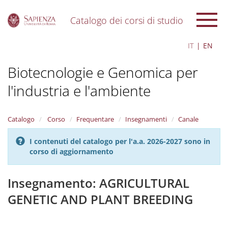
Catalogo dei corsi di studio
S
IT
EN
k
i
Biotecnologie e Genomica per
p
t
l'industria e l'ambiente
o
m
a
i
Catalogo
Corso
Frequentare
Insegnamenti
Canale
n
c
I contenuti del catalogo per l'a.a. 2026-2027 sono in
o
corso di aggiornamento
n
t
Insegnamento: AGRICULTURAL
e
n
GENETIC AND PLANT BREEDING
t