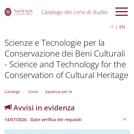
Catalogo dei corsi di studio
S
IT
EN
k
i
Scienze e Tecnologie per la
p
t
Conservazione dei Beni Culturali
o
m
- Science and Technology for the
a
i
Conservation of Cultural Heritage
n
c
o
Catalogo
Corso
Sapienza per te
n
t
Avvisi in evidenza
e
n
t
14/07/2026 - Date verifica dei requisiti