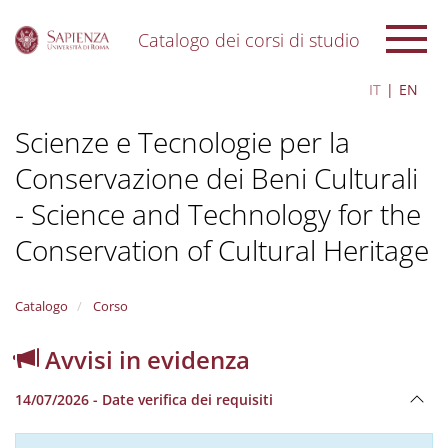
Catalogo dei corsi di studio
S
IT
EN
k
i
Scienze e Tecnologie per la
p
t
Conservazione dei Beni Culturali
o
m
- Science and Technology for the
a
i
Conservation of Cultural Heritage
n
c
o
Catalogo
Corso
n
t
Avvisi in evidenza
e
n
t
14/07/2026 - Date verifica dei requisiti