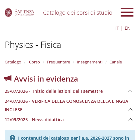
Catalogo dei corsi di studio
S
IT
EN
k
i
Physics - Fisica
p
t
o
m
Catalogo
Corso
Frequentare
Insegnamenti
Canale
a
i
Avvisi in evidenza
n
c
25/07/2026 - Inizio delle lezioni del I semestre
o
n
24/07/2026 - VERIFICA DELLA CONOSCENZA DELLA LINGUA
t
INGLESE
e
n
12/09/2025 - News didattica
t
I contenuti del catalogo per l'a.a. 2026-2027 sono in