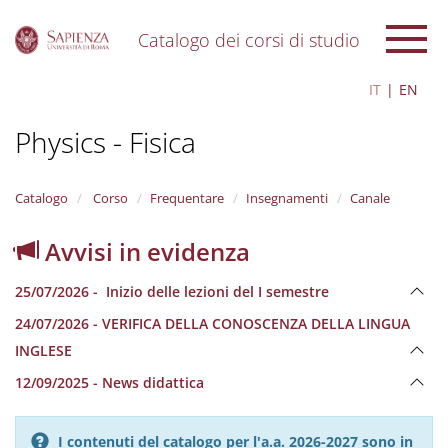
Catalogo dei corsi di studio
S
IT
EN
k
i
Physics - Fisica
p
t
o
m
Catalogo
Corso
Frequentare
Insegnamenti
Canale
a
i
Avvisi in evidenza
n
c
25/07/2026 - Inizio delle lezioni del I semestre
o
n
24/07/2026 - VERIFICA DELLA CONOSCENZA DELLA LINGUA
t
INGLESE
e
n
12/09/2025 - News didattica
t
I contenuti del catalogo per l'a.a. 2026-2027 sono in