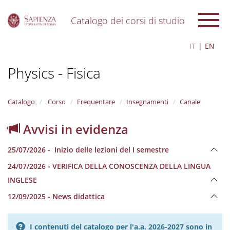
Catalogo dei corsi di studio
S
IT
EN
k
i
Physics - Fisica
p
t
o
m
Catalogo
Corso
Frequentare
Insegnamenti
Canale
a
i
Avvisi in evidenza
n
c
25/07/2026 - Inizio delle lezioni del I semestre
o
n
24/07/2026 - VERIFICA DELLA CONOSCENZA DELLA LINGUA
t
INGLESE
e
n
12/09/2025 - News didattica
t
I contenuti del catalogo per l'a.a. 2026-2027 sono in