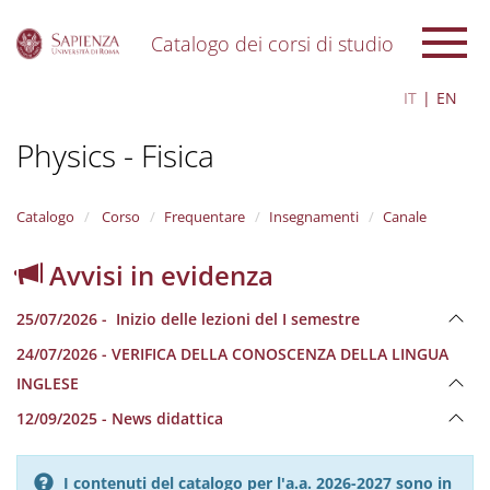
Catalogo dei corsi di studio
S
IT
EN
k
i
Physics - Fisica
p
t
o
m
Catalogo
Corso
Frequentare
Insegnamenti
Canale
a
i
Avvisi in evidenza
n
c
25/07/2026 - Inizio delle lezioni del I semestre
o
n
24/07/2026 - VERIFICA DELLA CONOSCENZA DELLA LINGUA
t
INGLESE
e
n
12/09/2025 - News didattica
t
I contenuti del catalogo per l'a.a. 2026-2027 sono in