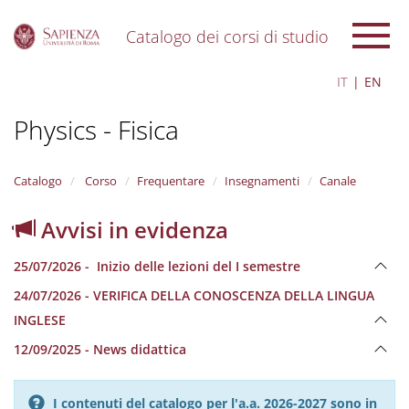
Catalogo dei corsi di studio
S
IT
EN
k
i
Physics - Fisica
p
t
o
m
Catalogo
Corso
Frequentare
Insegnamenti
Canale
a
i
Avvisi in evidenza
n
c
25/07/2026 - Inizio delle lezioni del I semestre
o
n
24/07/2026 - VERIFICA DELLA CONOSCENZA DELLA LINGUA
t
INGLESE
e
n
12/09/2025 - News didattica
t
I contenuti del catalogo per l'a.a. 2026-2027 sono in