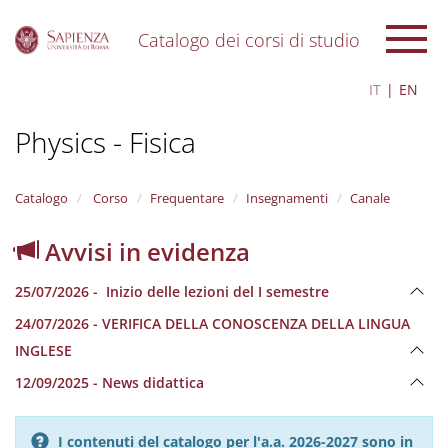
Catalogo dei corsi di studio
S
IT
EN
k
i
Physics - Fisica
p
t
o
m
Catalogo
Corso
Frequentare
Insegnamenti
Canale
a
i
Avvisi in evidenza
n
c
25/07/2026 - Inizio delle lezioni del I semestre
o
n
24/07/2026 - VERIFICA DELLA CONOSCENZA DELLA LINGUA
t
INGLESE
e
n
12/09/2025 - News didattica
t
I contenuti del catalogo per l'a.a. 2026-2027 sono in