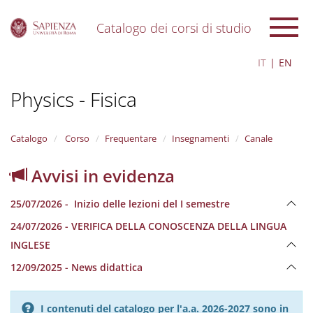
Catalogo dei corsi di studio
S
IT
EN
k
i
Physics - Fisica
p
t
o
m
Catalogo
Corso
Frequentare
Insegnamenti
Canale
a
i
Avvisi in evidenza
n
c
25/07/2026 - Inizio delle lezioni del I semestre
o
n
24/07/2026 - VERIFICA DELLA CONOSCENZA DELLA LINGUA
t
INGLESE
e
n
12/09/2025 - News didattica
t
I contenuti del catalogo per l'a.a. 2026-2027 sono in