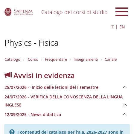
Catalogo dei corsi di studio
S
IT
EN
k
i
Physics - Fisica
p
t
o
m
Catalogo
Corso
Frequentare
Insegnamenti
Canale
a
i
Avvisi in evidenza
n
c
25/07/2026 - Inizio delle lezioni del I semestre
o
n
24/07/2026 - VERIFICA DELLA CONOSCENZA DELLA LINGUA
t
INGLESE
e
n
12/09/2025 - News didattica
t
I contenuti del catalogo per l'a.a. 2026-2027 sono in