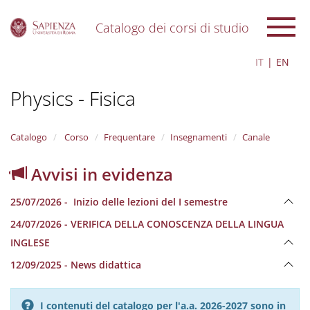
Catalogo dei corsi di studio
S
IT
EN
k
i
Physics - Fisica
p
t
o
m
Catalogo
Corso
Frequentare
Insegnamenti
Canale
a
i
Avvisi in evidenza
n
c
25/07/2026 - Inizio delle lezioni del I semestre
o
n
24/07/2026 - VERIFICA DELLA CONOSCENZA DELLA LINGUA
t
INGLESE
e
n
12/09/2025 - News didattica
t
I contenuti del catalogo per l'a.a. 2026-2027 sono in